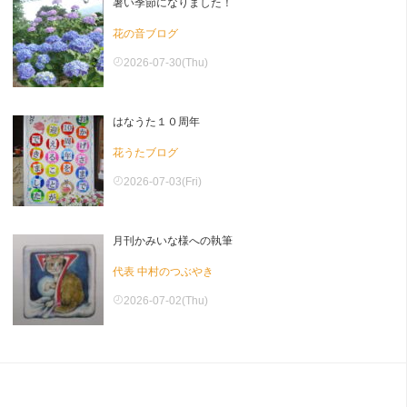
暑い季節になりました！
花の音ブログ
2026-07-30(Thu)
はなうた１０周年
花うたブログ
2026-07-03(Fri)
月刊かみいな様への執筆
代表 中村のつぶやき
2026-07-02(Thu)