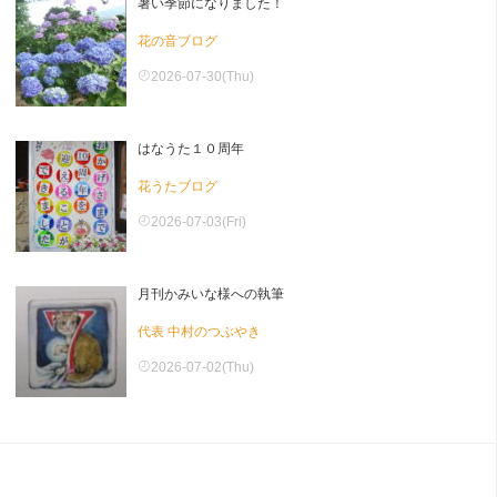
暑い季節になりました！
花の音ブログ
2026-07-30(Thu)
はなうた１０周年
花うたブログ
2026-07-03(Fri)
月刊かみいな様への執筆
代表 中村のつぶやき
2026-07-02(Thu)