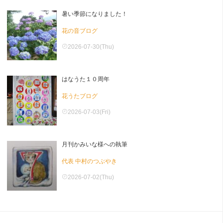
暑い季節になりました！
花の音ブログ
2026-07-30(Thu)
はなうた１０周年
花うたブログ
2026-07-03(Fri)
月刊かみいな様への執筆
代表 中村のつぶやき
2026-07-02(Thu)