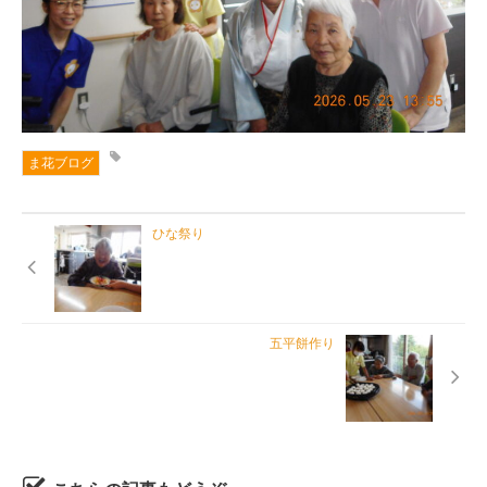
ま花ブログ
ひな祭り
五平餅作り