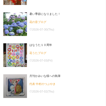
暑い季節になりました！
花の音ブログ
2026-07-30(Thu)
はなうた１０周年
花うたブログ
2026-07-03(Fri)
月刊かみいな様への執筆
代表 中村のつぶやき
2026-07-02(Thu)