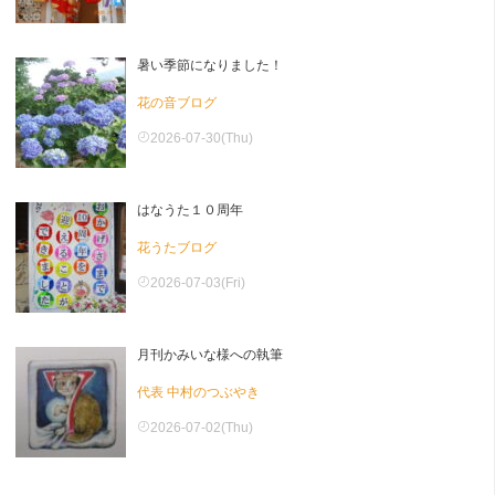
暑い季節になりました！
花の音ブログ
2026-07-30(Thu)
はなうた１０周年
花うたブログ
2026-07-03(Fri)
月刊かみいな様への執筆
代表 中村のつぶやき
2026-07-02(Thu)