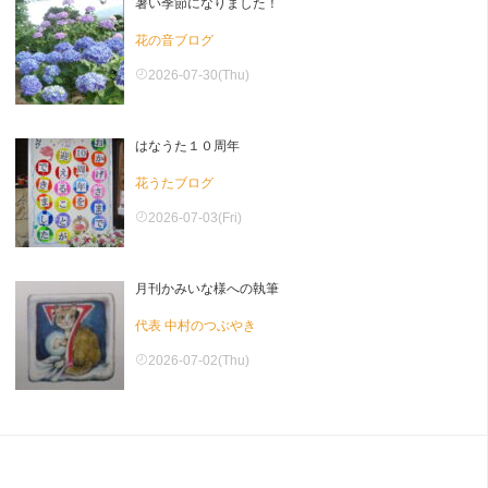
暑い季節になりました！
花の音ブログ
2026-07-30(Thu)
はなうた１０周年
花うたブログ
2026-07-03(Fri)
月刊かみいな様への執筆
代表 中村のつぶやき
2026-07-02(Thu)