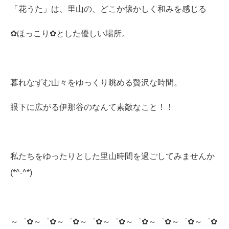
「花うた」は、里山の、どこか懐かしく和みを感じる
✿ほっこり✿とした優しい場所。
暮れなずむ山々をゆっくり眺める贅沢な時間。
眼下に広がる伊那谷のなんて素敵なこと！！
私たちをゆったりとした里山時間を過ごしてみませんか
(*^-^*)
～゜✿～゜✿～゜✿～゜✿～゜✿～゜✿～゜✿～゜✿～゜✿